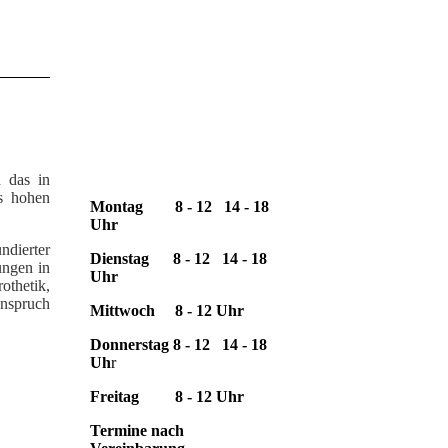
Zahnärztliche
Gemeinschaftspraxis
Dr. S. & J. Busse
Sprechzeiten:
 das in
es hohen
Montag
8 - 12 14 - 18
Uhr
ndierter
Dienstag
8 - 12 14 - 18
ungen in
Uhr
thetik,
anspruch
Mittwoch
8 - 12 Uhr
Donnerstag
8 - 12 14 - 18
Uh
r
Freitag
8 - 12 Uhr
Termine nach