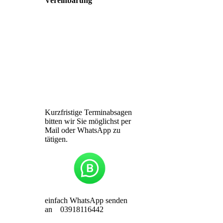
Vereinbarung
Seestraße 3
39114
Magdeburg
Telefon: 0391/ 811 6442
info@zahnarztpraxis-
busse.de
Kurzfristige Terminabsagen
bitten wir Sie möglichst per
Mail oder WhatsApp zu
tätigen.
einfach WhatsApp senden
an 03918116442